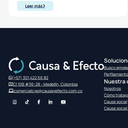
Leer más
Solucion
Busco emple
Perfilamient
(+57) 301 422 66 82
Nuestra 
Cl 10B #36-28 - Medellín, Colombia
Nosotros
comercialcye@causayefecto.com.co
Cómo traba
Causa social
Causa social