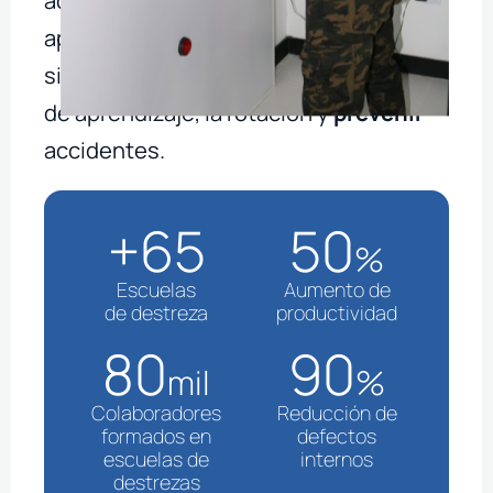
aprendizaje y
reducir
significativamente el tiempo en la curva
de aprendizaje, la
rotación y
prevenir
accidentes.
+
65
50
%
Escuelas
Aumento de
de destreza
productividad
80
90
mil
%
Colaboradores
Reducción de
formados en
defectos
escuelas de
internos
destrezas