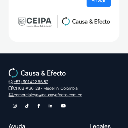
Enviar
(+57) 301 422 66 82
Cl 10B #36-28 - Medellín, Colombia
comercialcye@causayefecto.com.co
Ayuda
Legales