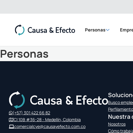
Personas
Empr
Personas
Solucion
Busco emple
Perfilamient
(+57) 301 422 66 82
Nuestra 
Cl 10B #36-28 - Medellín, Colombia
Nosotros
comercialcye@causayefecto.com.co
Cómo traba